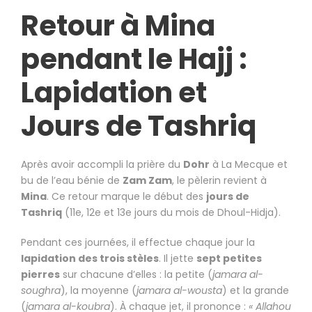
Retour à Mina
pendant le Hajj :
Lapidation et
Jours de Tashriq
Après avoir accompli la prière du
Dohr
à La Mecque et
bu de l’eau bénie de
Zam Zam
, le pèlerin revient à
Mina
. Ce retour marque le début des
jours de
Tashriq
(11e, 12e et 13e jours du mois de Dhoul-Hidja).
Pendant ces journées, il effectue chaque jour la
lapidation des trois stèles
. Il jette
sept petites
pierres
sur chacune d’elles : la petite (
jamara al-
soughra
), la moyenne (
jamara al-wousta
) et la grande
(
jamara al-koubra
). À chaque jet, il prononce :
« Allahou