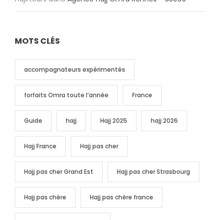
MOTS CLÉS
accompagnateurs expérimentés
forfaits Omra toute l’année
France
Guide
hajj
Hajj 2025
hajj 2026
Hajj France
Hajj pas cher
Hajj pas cher Grand Est
Hajj pas cher Strasbourg
Hajj pas chère
Hajj pas chère france