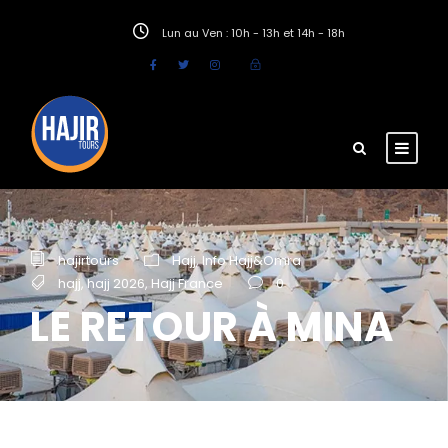
Lun au Ven : 10h - 13h et 14h - 18h
hajirtours
Hajj
,
Info Hajj&Omra
hajj
,
hajj 2026
,
Hajj France
0
LE RETOUR À MINA