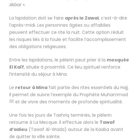
Akbar »
.
La lapidation doit se faire
après le Zawal
, c’est-à-dire
l’après-midi. Les personnes âgées ou affaiblies
peuvent effectuer ce rite la nuit. Cette option réduit
les risques liés à la foule et facilite l’accomplissement
des obligations religieuses.
Entre les lapidations, le pèlerin peut prier à la
mosquée
El Kaïf
, située à proximité. Ce lieu spirituel renforce
l’intensité du séjour à Mina.
Le
retour à Mina
fait partie des rites essentiels du Hajj.
Il permet de suivre l’exemple du Prophète Muhammad
ﷺ et de vivre des moments de profonde spiritualité.
Une fois les jours de Tashriq terminés, le pèlerin
retourne à La Mecque. Il effectue alors le
Tawaf
d’adieu
(Tawaf Al-Wada) autour de la Kaaba avant
de quitter la ville sainte.