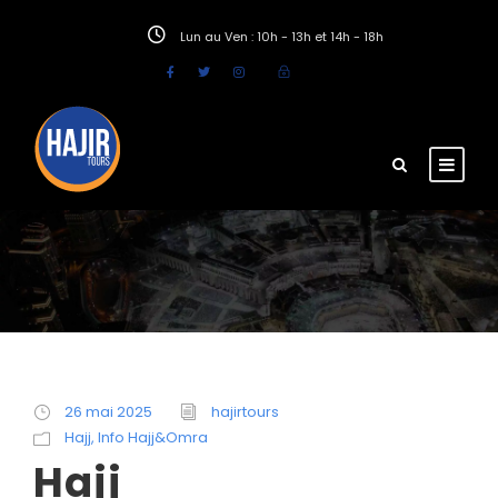
Lun au Ven : 10h - 13h et 14h - 18h
26 mai 2025
hajirtours
Hajj
,
Info Hajj&Omra
Hajj