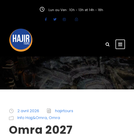
Lun au Ven : 10h - 13h et 14h - 18h
2 avril 2026
hajirtours
Info Hajj&Omra
,
Omra
Omra 2027