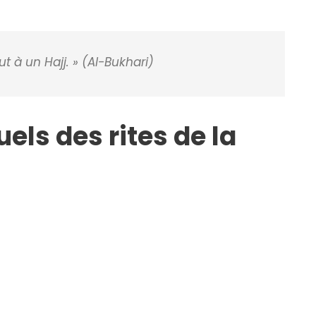
 à un Hajj. »
(Al-Bukhari)
uels des rites de la