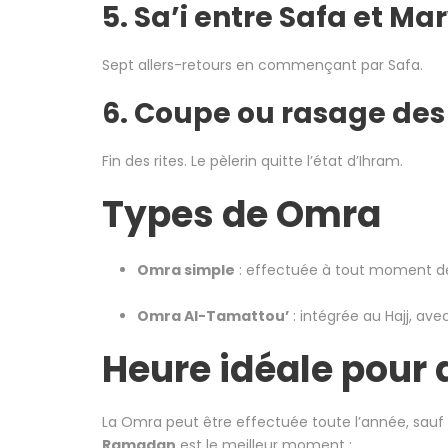
5.
Sa’i entre Safa et Ma
Sept allers-retours en commençant par Safa.
6. Coupe ou rasage de
Fin des rites. Le pèlerin quitte l’état d’Ihram.
Types de Omra
Omra simple
: effectuée à tout moment de
Omra Al-Tamattou’
: intégrée au Hajj, ave
Heure idéale pour
La Omra peut être effectuée toute l’année, sauf p
Ramadan
est le meilleur moment :