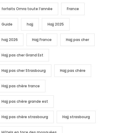
forfaits Omra toute l’année
France
Guide
hajj
Hajj 2025
hajj 2026
Hajj France
Hajj pas cher
Hajj pas cher Grand Est
Hajj pas cher Strasbourg
Hajj pas chère
Hajj pas chère france
Hajj pas chère grande est
Hajj pas chère strasbourg
Hajj strasbourg
Hôtels en face des mosquées