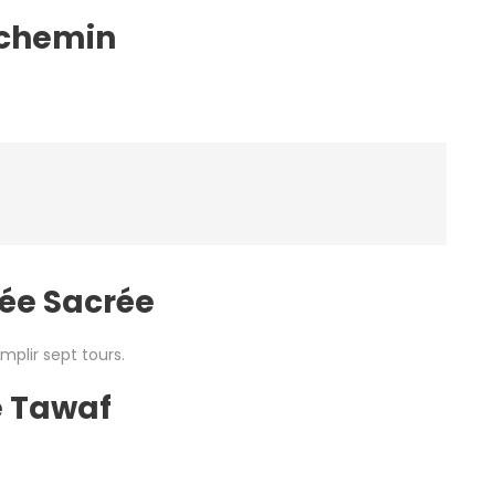
n chemin
uée Sacrée
omplir sept tours.
e Tawaf