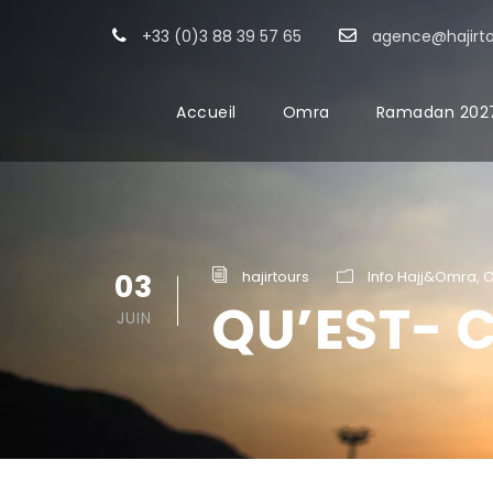
+33 (0)3 88 39 57 65
agence@hajirt
Accueil
Omra
Ramadan 202
03
hajirtours
Info Hajj&Omra
,
QU’EST- 
JUIN