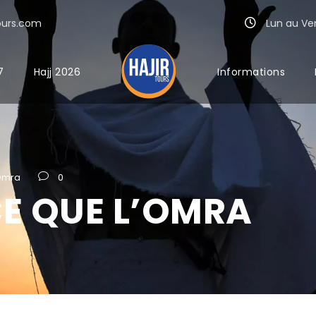
ours.com
Lun au Ven 
7
Hajj 2026
Informations
Omra
0
CE QUE L’OMRA