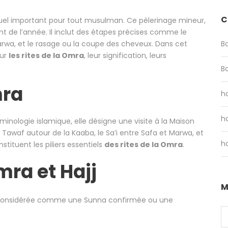
C
ituel important pour tout musulman. Ce pèlerinage mineur,
t de l’année. Il inclut des étapes précises comme le
Marwa, et le rasage ou la coupe des cheveux. Dans cet
B
sur
les rites de la Omra
, leur signification, leurs
B
mra
ha
ha
erminologie islamique, elle désigne une visite à la Maison
e Tawaf autour de la Kaaba, le Sa’i entre Safa et Marwa, et
ha
tituent les piliers essentiels
des rites de la Omra
.
mra et Hajj
M
, considérée comme une Sunna confirmée ou une