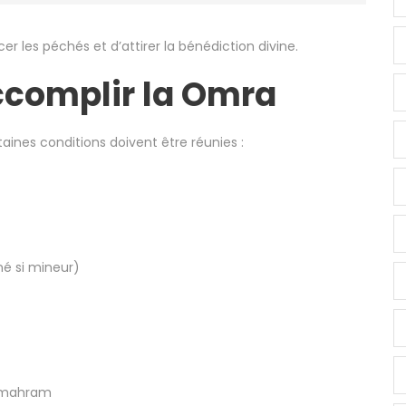
r les péchés et d’attirer la bénédiction divine.
ccomplir la Omra
taines conditions doivent être réunies :
né si mineur)
n mahram