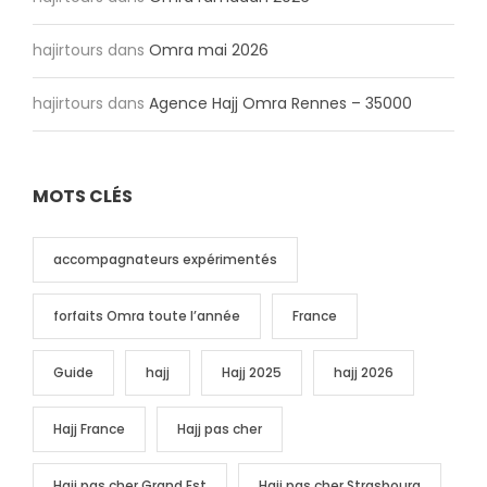
hajirtours
dans
Omra mai 2026
hajirtours
dans
Agence Hajj Omra Rennes – 35000
MOTS CLÉS
accompagnateurs expérimentés
forfaits Omra toute l’année
France
Guide
hajj
Hajj 2025
hajj 2026
Hajj France
Hajj pas cher
Hajj pas cher Grand Est
Hajj pas cher Strasbourg