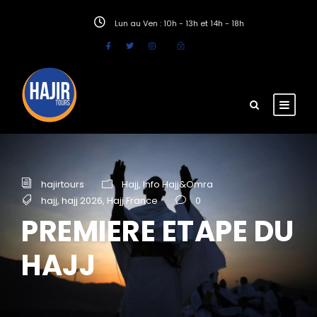
Lun au Ven : 10h - 13h et 14h - 18h
hajirtours
Hajj
,
Info Hajj&Omra
hajj
,
hajj 2026
,
Hajj France
0
PREMIERE ETAPE DU
HAJJ