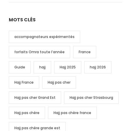
MOTS CLÉS
accompagnateurs expérimentés
forfaits Omra toute l’année
France
Guide
hajj
Hajj 2025
hajj 2026
Hajj France
Hajj pas cher
Hajj pas cher Grand Est
Hajj pas cher Strasbourg
Hajj pas chère
Hajj pas chère france
Hajj pas chère grande est