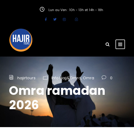
Lun au Ven : 10h - 13h et 14h - 18h
hajirtours
Info Hajj&Omra
,
Omra
0
Omra ramadan
2026