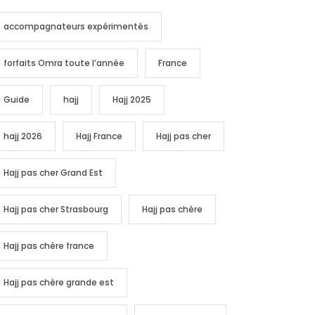
accompagnateurs expérimentés
forfaits Omra toute l’année
France
Guide
hajj
Hajj 2025
hajj 2026
Hajj France
Hajj pas cher
Hajj pas cher Grand Est
Hajj pas cher Strasbourg
Hajj pas chère
Hajj pas chère france
Hajj pas chère grande est