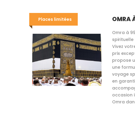
OMRA 
Places limitées
Omra à 99
spirituell
Vivez votr
prix excep
propose u
une formu
voyage spi
en garanti
accompagn
occasion 
Omra dan