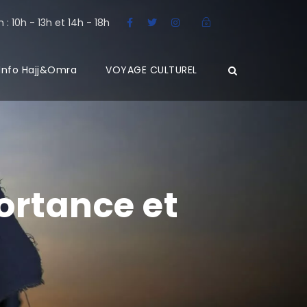
: 10h - 13h et 14h - 18h
Info Hajj&Omra
VOYAGE CULTUREL
portance et