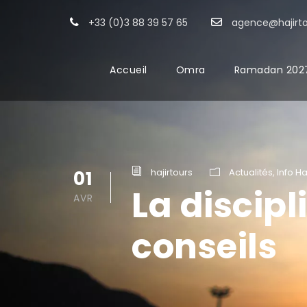
+33 (0)3 88 39 57 65
agence@hajirt
Accueil
Omra
Ramadan 202
01
hajirtours
Actualités
,
Info H
La discipl
AVR
conseils