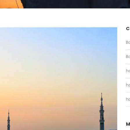
C
B
B
ha
ha
ha
M