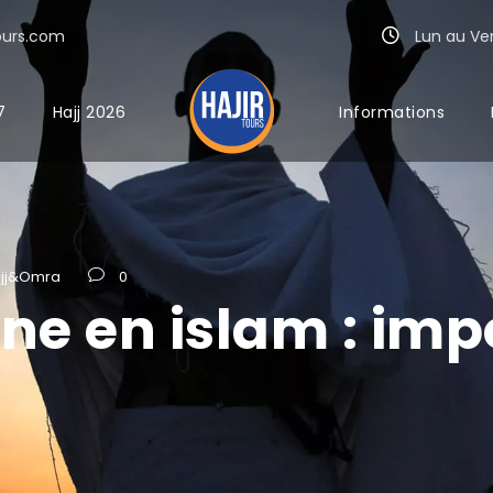
ours.com
Lun au Ven 
7
Hajj 2026
Informations
ajj&Omra
0
ine en islam : im