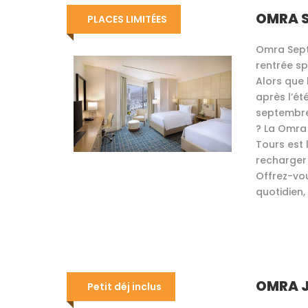
OMRA S
PLACES LIMITÉES
Omra Sept
rentrée s
Alors que
après l’ét
septembre
? La Omra
Tours est 
recharger
Offrez-vo
quotidien, 
OMRA J
Petit déj inclus