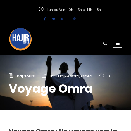
Lun au Ven : 10h - 13h et 14h - 18h
hajirtours
Info Hajj&Omra
,
Omra
0
Voyage Omra