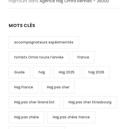
hajirtours
dans
Agence Hajj Omra Rennes – 35000
MOTS CLÉS
accompagnateurs expérimentés
forfaits Omra toute l’année
France
Guide
hajj
Hajj 2025
hajj 2026
Hajj France
Hajj pas cher
Hajj pas cher Grand Est
Hajj pas cher Strasbourg
Hajj pas chère
Hajj pas chère france