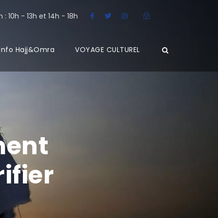
: 10h - 13h et 14h - 18h
Info Hajj&Omra
VOYAGE CULTUREL
ment
ifier