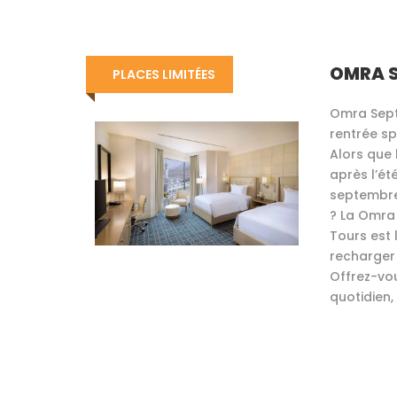
OMRA S
PLACES LIMITÉES
Omra Sept
rentrée s
Alors que
après l’ét
septembre
? La Omra
Tours est 
recharger
Offrez-vo
quotidien, 