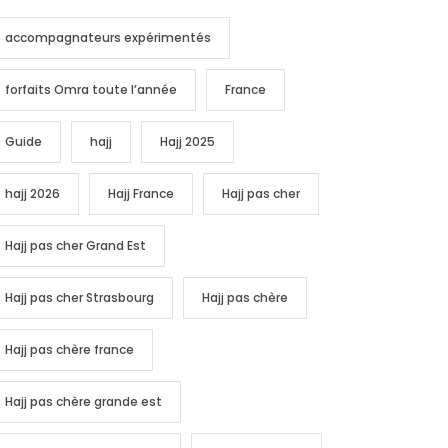
accompagnateurs expérimentés
forfaits Omra toute l’année
France
Guide
hajj
Hajj 2025
hajj 2026
Hajj France
Hajj pas cher
Hajj pas cher Grand Est
Hajj pas cher Strasbourg
Hajj pas chère
Hajj pas chère france
Hajj pas chère grande est