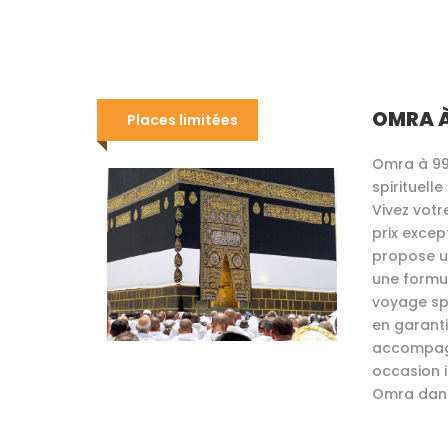
OMRA 
Places limitées
Omra à 99
spirituell
Vivez votr
prix excep
propose u
une formu
voyage spi
en garanti
accompagn
occasion 
Omra dan