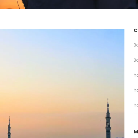
C
B
B
ha
ha
ha
M