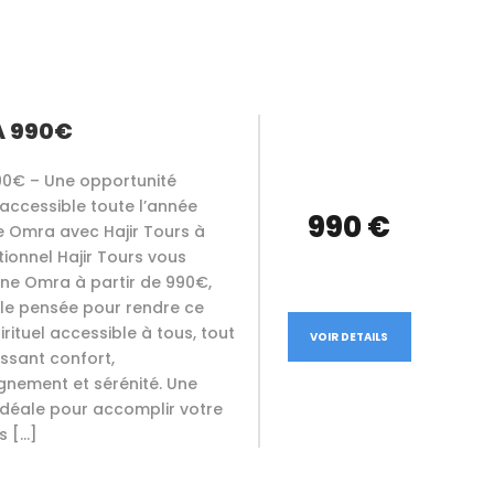
À 990€
0€ – Une opportunité
e accessible toute l’année
990 €
e Omra avec Hajir Tours à
tionnel Hajir Tours vous
ne Omra à partir de 990€,
le pensée pour rendre ce
rituel accessible à tous, tout
VOIR DETAILS
ssant confort,
ement et sérénité. Une
idéale pour accomplir votre
s […]