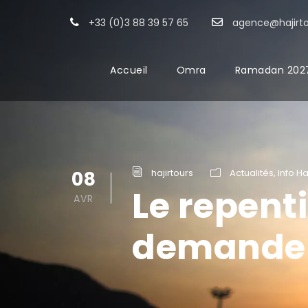
+33 (0)3 88 39 57 65
agence@hajirt
Accueil
Omra
Ramadan 202
08
hajirtours
Actualités
,
Info H
Le repent
AVR
demander 