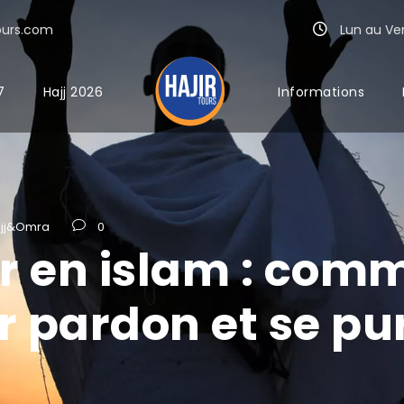
ours.com
Lun au Ven 
7
Hajj 2026
Informations
ajj&Omra
0
ir en islam : com
pardon et se pur