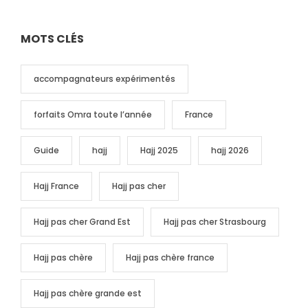
MOTS CLÉS
accompagnateurs expérimentés
forfaits Omra toute l’année
France
Guide
hajj
Hajj 2025
hajj 2026
Hajj France
Hajj pas cher
Hajj pas cher Grand Est
Hajj pas cher Strasbourg
Hajj pas chère
Hajj pas chère france
Hajj pas chère grande est