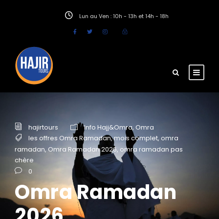
Lun au Ven : 10h - 13h et 14h - 18h
hajirtours
Info Hajj&Omra
,
Omra
les offres Omra Ramadan
,
mois complet
,
omra
ramadan
,
Omra Ramadan 2026
,
omra ramadan pas
chère
0
Omra Ramadan
2026