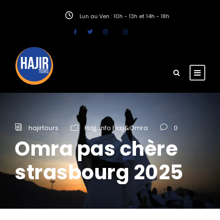
Lun au Ven : 10h - 13h et 14h - 18h
hajirtours
Hajj
,
Info Hajj&Omra
0
Omra pas chère
strasbourg 2025