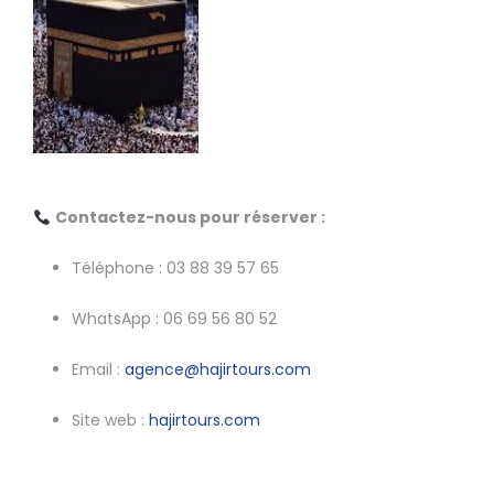
Contactez-nous pour réserver :
Téléphone : 03 88 39 57 65
WhatsApp : 06 69 56 80 52
Email :
agence@hajirtours.com
Site web :
hajirtours.com