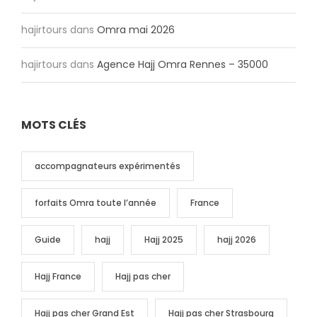
hajirtours
dans
Omra mai 2026
hajirtours
dans
Agence Hajj Omra Rennes – 35000
MOTS CLÉS
accompagnateurs expérimentés
forfaits Omra toute l’année
France
Guide
hajj
Hajj 2025
hajj 2026
Hajj France
Hajj pas cher
Hajj pas cher Grand Est
Hajj pas cher Strasbourg