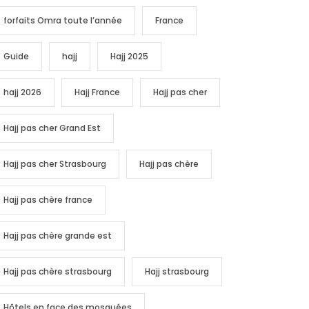
forfaits Omra toute l’année
France
Guide
hajj
Hajj 2025
hajj 2026
Hajj France
Hajj pas cher
Hajj pas cher Grand Est
Hajj pas cher Strasbourg
Hajj pas chère
Hajj pas chère france
Hajj pas chère grande est
Hajj pas chère strasbourg
Hajj strasbourg
Hôtels en face des mosquées