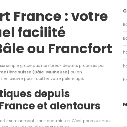
 France : votre
C
B
el facilité
B
Bâle ou Francfort
ha
aussi simple grâce aux nombreux départs proposés par
ha
rontière suisse (Bâle-Mulhouse)
ou en
t en œuvre pour faciliter votre pèlerinage.
ha
tiques depuis
 France et alentours
M
tir sereinement, sans contraintes. C’est pourquoi nous