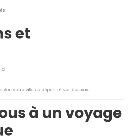
hés
s et
ci :
selon votre ville de départ et vos besoins.
ous à un voyage
ue