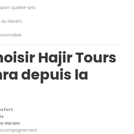
pport qualité-prix.
 du Haram.
sonnalisé.
oisir Hajir Tours
ra depuis la
ncfort
és
 le Haram
r accompagnement