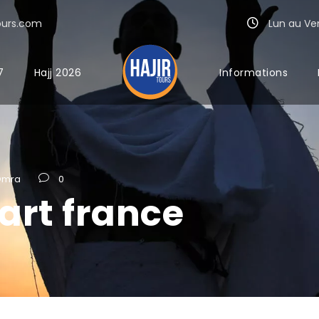
ours.com
Lun au Ven 
7
Hajj 2026
Informations
Omra
0
art france