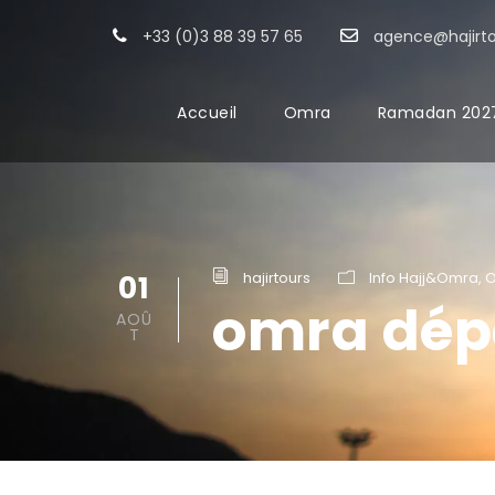
+33 (0)3 88 39 57 65
agence@hajirt
Accueil
Omra
Ramadan 202
01
hajirtours
Info Hajj&Omra
,
omra dép
AOÛ
T