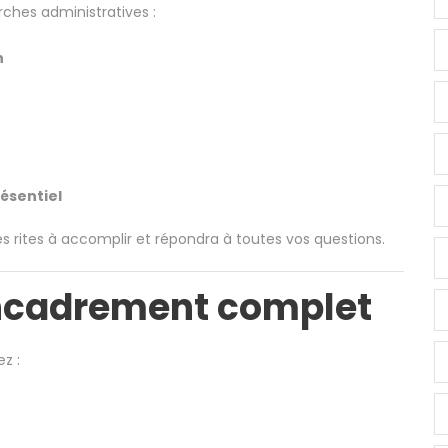
hes administratives :
n
ésentiel
s rites à accomplir et répondra à toutes vos questions.
encadrement complet
z :