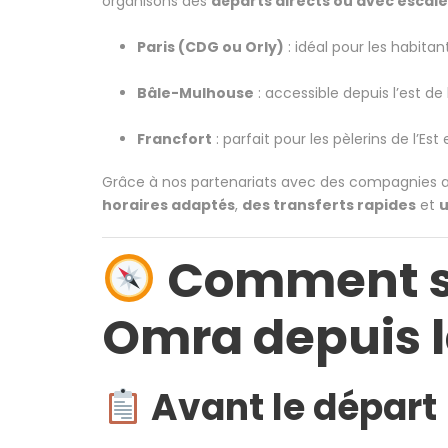
organisons des
départs directs ou avec escale
Paris (CDG ou Orly)
: idéal pour les habita
Bâle-Mulhouse
: accessible depuis l’est de 
Francfort
: parfait pour les pèlerins de l’Est
Grâce à nos partenariats avec des compagnies a
horaires adaptés
,
des transferts rapides
et
u
Comment se
Omra depuis l
Avant le départ