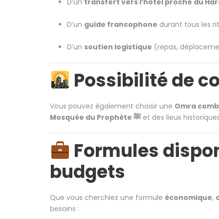
D’un
transfert vers l’hôtel proche du Ha
D’un
guide francophone
durant tous les ri
D’un
soutien logistique
(repas, déplacement
Possibilité de 
Vous pouvez également choisir une
Omra comb
Mosquée du Prophète ﷺ
et des lieux historiq
Formules dispon
budgets
Que vous cherchiez une formule
économique
,
besoins :