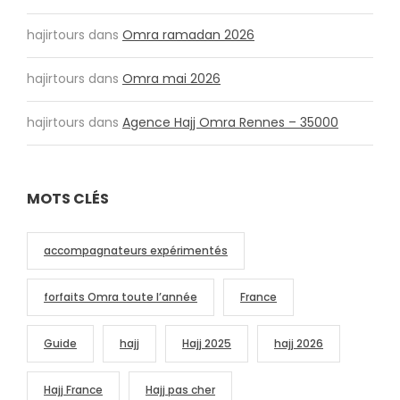
hajirtours
dans
Omra ramadan 2026
hajirtours
dans
Omra mai 2026
hajirtours
dans
Agence Hajj Omra Rennes – 35000
MOTS CLÉS
accompagnateurs expérimentés
forfaits Omra toute l’année
France
Guide
hajj
Hajj 2025
hajj 2026
Hajj France
Hajj pas cher