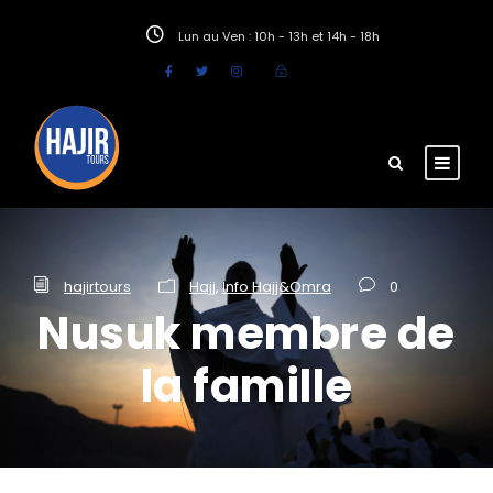
Lun au Ven : 10h - 13h et 14h - 18h
hajirtours
Hajj
,
Info Hajj&Omra
0
Nusuk membre de
la famille