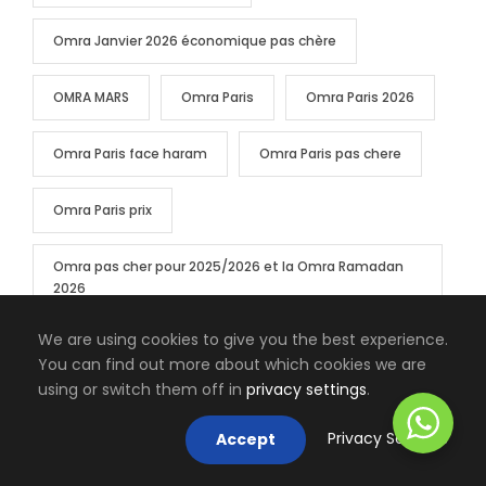
Omra Janvier 2026 économique pas chère
OMRA MARS
Omra Paris
Omra Paris 2026
Omra Paris face haram
Omra Paris pas chere
Omra Paris prix
Omra pas cher pour 2025/2026 et la Omra Ramadan
2026
We are using cookies to give you the best experience.
omra pas chère
omra ramadan
You can find out more about which cookies we are
using or switch them off in
privacy settings
.
Omra Ramadan 2026
omra ramadan pas chère
Privacy Settings
Accept
Visa omra
Vols direct