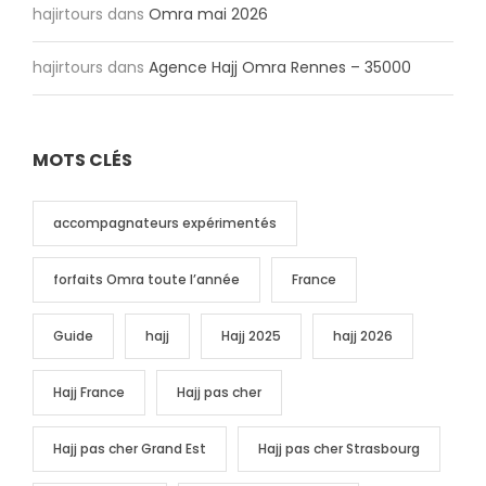
hajirtours
dans
Omra mai 2026
hajirtours
dans
Agence Hajj Omra Rennes – 35000
MOTS CLÉS
accompagnateurs expérimentés
forfaits Omra toute l’année
France
Guide
hajj
Hajj 2025
hajj 2026
Hajj France
Hajj pas cher
Hajj pas cher Grand Est
Hajj pas cher Strasbourg