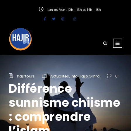
Lun au Ven : 10h - 13h et 14h - 18h
hajirtours
Actualités
,
Info Hajj&Omra
0
Différence
sunnisme chiisme
: comprendre
l’islam