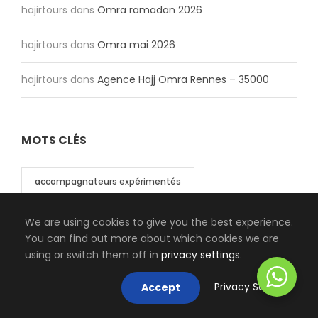
hajirtours
dans
Omra ramadan 2026
hajirtours
dans
Omra mai 2026
hajirtours
dans
Agence Hajj Omra Rennes – 35000
MOTS CLÉS
accompagnateurs expérimentés
forfaits Omra toute l’année
France
We are using cookies to give you the best experience.
You can find out more about which cookies we are
using or switch them off in
privacy settings
.
Guide
hajj
Hajj 2025
hajj 2026
Privacy Settings
Accept
Hajj France
Hajj pas cher