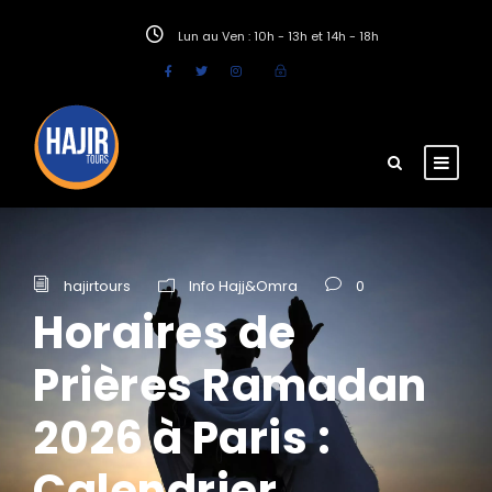
Lun au Ven : 10h - 13h et 14h - 18h
hajirtours
Info Hajj&Omra
0
Horaires de
Prières Ramadan
2026 à Paris :
Calendrier