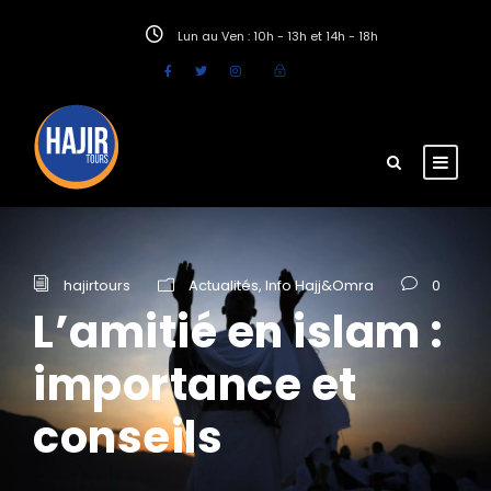
Lun au Ven : 10h - 13h et 14h - 18h
hajirtours
Actualités
,
Info Hajj&Omra
0
L’amitié en islam :
importance et
conseils