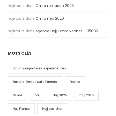
hajirtours
dans
Omra ramadan 2026
hajirtours
dans
Omra mai 2026
hajirtours
dans
Agence Hajj Omra Rennes – 35000
MOTS CLÉS
accompagnateurs expérimentés
forfaits Omra toute l’année
France
Guide
hajj
Hajj 2025
hajj 2026
Hajj France
Hajj pas cher