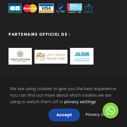
PARTENAIRE OFFICIEL DE :
We are using cookies to give you the best experience.
AGENCE À STRASBOURG
You can find out more about which cookies we are
using or switch them off in
privacy settings
.
: 3 rue Thiergarten 67000 Strasbourg
: +33 (0)3 88 39 57 65
Privacy Settings
Accept
: agence@hajirtours.com