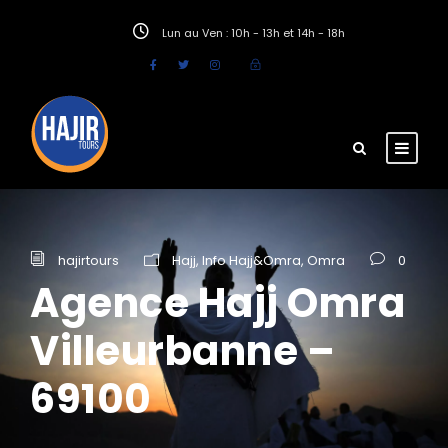
Lun au Ven : 10h - 13h et 14h - 18h
hajirtours
Hajj
,
Info Hajj&Omra
,
Omra
0
Agence Hajj Omra
Villeurbanne –
69100