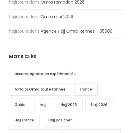
hajirtours
dans
Omra ramadan 2026
hajirtours
dans
Omra mai 2026
hajirtours
dans
Agence Hajj Omra Rennes – 35000
MOTS CLÉS
accompagnateurs expérimentés
forfaits Omra toute l’année
France
Guide
hajj
Hajj 2025
hajj 2026
Hajj France
Hajj pas cher