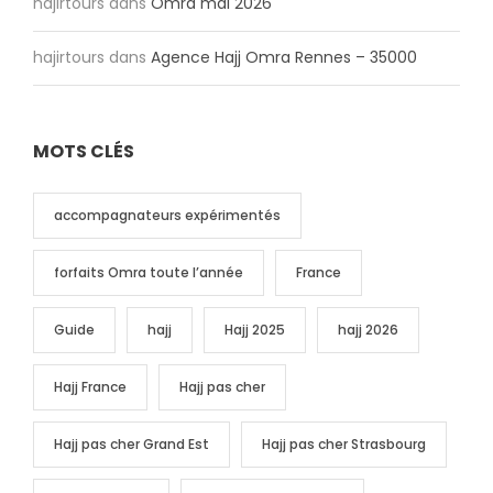
hajirtours
dans
Omra mai 2026
hajirtours
dans
Agence Hajj Omra Rennes – 35000
MOTS CLÉS
accompagnateurs expérimentés
forfaits Omra toute l’année
France
Guide
hajj
Hajj 2025
hajj 2026
Hajj France
Hajj pas cher
Hajj pas cher Grand Est
Hajj pas cher Strasbourg