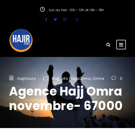
Lun au Ven : 10h - 13h et 14h - 18h
hajirtours
Hajj
,
Info Hajj&Omra
,
Omra
0
Agence Hajj Omra
novembre- 67000