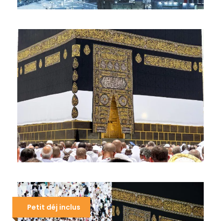
OMRA RAMADAN 1 MOIS 35
JOURS PROCHE DE LA MECQUE
3.690 €
OMRA MARS 2027
1.790 €
Petit déj inclus