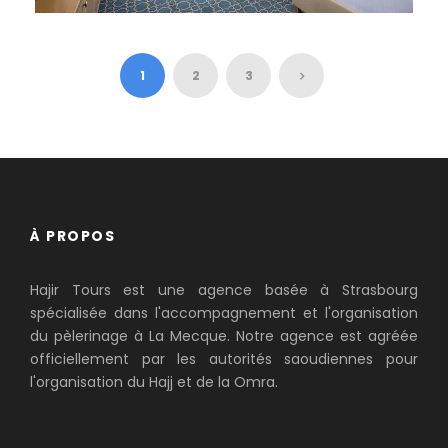
OMRA JUILLET 2025 DEMI
PENSION
1.790 €
1
2
3
À PROPOS
Hajir Tours est une agence basée à Strasbourg
spécialisée dans l'accompagnement et l'organisation
du pèlerinage à La Mecque. Notre agence est agréée
officiellement par les autorités saoudiennes pour
l'organisation du Hajj et de la Omra.