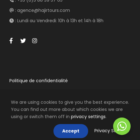
: +33 (0)3 88 39 57 65
: agence@hajirtours.com
: Lundi au Vendredi: 10h à 13h et 14h à 18h
Politique de confidentialité
We are using cookies to give you the best experience.
You can find out more about which cookies we are
using or switch them off in
privacy settings
.
COPYRIGHT 2009-2025 HAJIR TOURS, TOUS
DROITS RÉSERVÉS
Privacy Settings
Accept