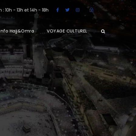
: 10h - 13h et 14h - 18h
Info Hajj&Omra
VOYAGE CULTUREL