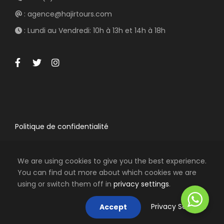
: agence@hajirtours.com
: Lundi au Vendredi: 10h à 13h et 14h à 18h
Politique de confidentialité
We are using cookies to give you the best experience.
You can find out more about which cookies we are
using or switch them off in
privacy settings
.
COPYRIGHT 2009-2025 HAJIR TOURS, TOUS
DROITS RÉSERVÉS
Privacy Settings
Accept